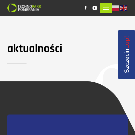
_up!
aktualności
Szczecin