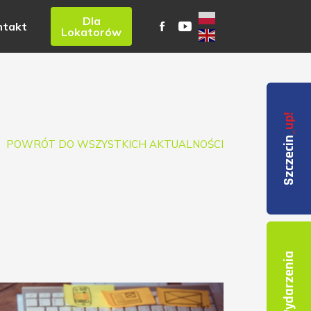
Dla
ntakt
Lokatorów
_up!
Szczecin
POWRÓT DO WSZYSTKICH AKTUALNOŚCI
Wydarzenia