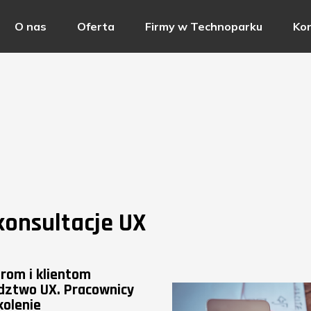
O nas
Oferta
Firmy w Technoparku
Ko
konsultacje UX
rom i klientom
dztwo UX. Pracownicy
kolenie