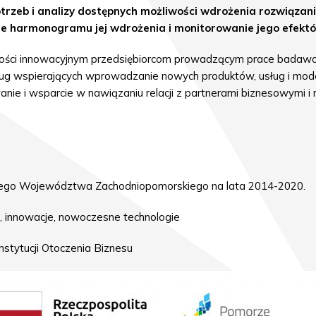
otrzeb i analizy dostępnych możliwości wdrożenia rozwiązan
nie harmonogramu jej wdrożenia i monitorowanie jego efekt
ności innowacyjnym przedsiębiorcom prowadzącym prace bada
ług wspierających wprowadzanie nowych produktów, usług i model
nie i wsparcie w nawiązaniu relacji z partnerami biznesowymi i
ego Województwa Zachodniopomorskiego na lata 2014-2020.
, innowacje, nowoczesne technologie
nstytucji Otoczenia Biznesu