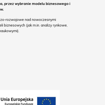
ia, przez wybranie modelu biznesowego i
ów.
wczo-rozwojowe nad nowoczesnymi
i biznesowych (jak m.in. analizy rynkowe,
 naukowymi).