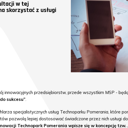
tacji w tej
na skorzystać z usługi
wój innowacyjnych przedsiębiorstw, przede wszystkim MSP - bę
do sukcesu”
.
larza specjalistycznych usług Technoparku Pomerania, które po
stów pozwolą lepiej dostosować świadczone przez nich usługi d
innowacji Technopark Pomerania wpisze się w koncepcję tzw.