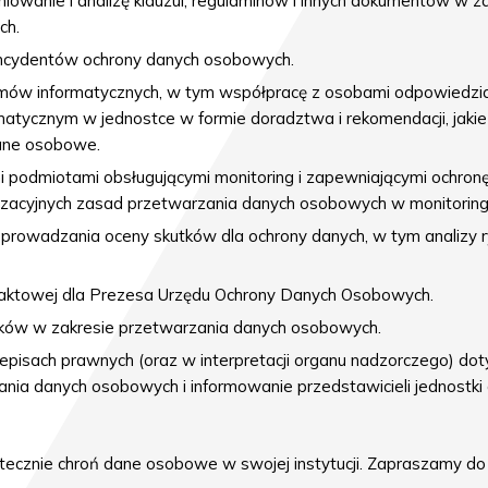
niowanie i analizę klauzul, regulaminów i innych dokumentów w z
ch.
ncydentów ochrony danych osobowych.
mów informatycznych, w tym współpracę z osobami odpowiedzia
atycznym w jednostce w formie doradztwa i rekomendacji, jakie 
ane osobowe.
podmiotami obsługującymi monitoring i zapewniającymi ochronę
nizacyjnych zasad przetwarzania danych osobowych w monitoring
prowadzania oceny skutków dla ochrony danych, w tym analizy
ntaktowej dla Prezesa Urzędu Ochrony Danych Osobowych.
ków w zakresie przetwarzania danych osobowych.
pisach prawnych (oraz w interpretacji organu nadzorczego) do
ania danych osobowych i informowanie przedstawicieli jednostki 
utecznie chroń dane osobowe w swojej instytucji. Zapraszamy do