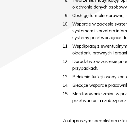
Tworzenie, modyfikację, opi
o ochronie danych osobowy
Obsługę formalno-prawną i
Wsparcie w zakresie syste
systemem i sprzętem inform
systemy przetwarzające d
Współpracę z ewentualnymi 
określaniu prawnych i orga
Doradztwo w zakresie prze
przypadkach.
Pełnienie funkcji osoby ko
Bieżące wsparcie pracowni
Monitorowanie zmian w prze
przetwarzania i zabezpiecz
Zaufaj naszym specjalistom i sk