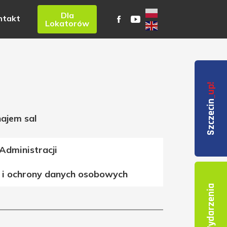
Dla
ntakt
Lokatorów
_up!
Szczecin
ajem sal
Administracji
 i ochrony danych osobowych
Wydarzenia