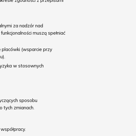
akresie zgodności z przepisami
lnymi za nadzór nad
funkcjonalności muszą spełniać
 placówki (wsparcie przy
u).
 ryzyka w stosownych
tyczących sposobu
o tych zmianach.
 współpracy.