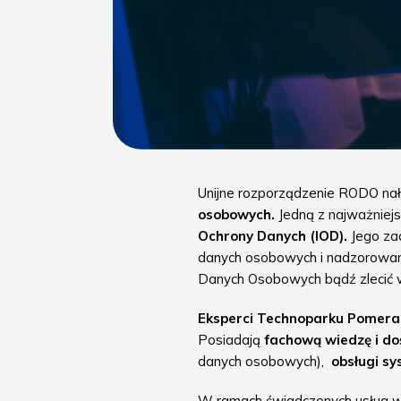
Unijne rozporządzenie RODO nało
osobowych.
Jedną z najważniejs
Ochrony Danych (IOD).
Jego zad
danych osobowych i nadzorowanie
Danych Osobowych bądź zlecić 
Eksperci Technoparku Pomera
Posiadają
fachową wiedzę i d
danych osobowych),
obsługi s
W ramach świadczonych usług w