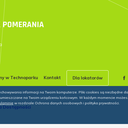
 POMERANIA
a
my w Technoparku
Kontakt
Dla lokatorów
rzechowywania informacji na Twoim komputerze. Pliki cookies są niezbędne 
one umieszczane na Twoim urządzeniu końcowym. W każdym momencie możes
laminie
w rozdziale Ochrona danych osobowych i polityka prywatności.
a Dostępności
giczny. Wszelkie prawa zastrzeżone.