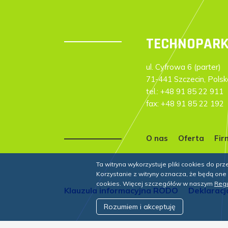
TECHNOPARK
ul. Cyfrowa 6 (parter)
71-441 Szczecin, Polsk
tel.: +48 91 85 22 911
fax: +48 91 85 22 192
O nas
Oferta
Fir
Ta witryna wykorzystuje pliki cookies do p
Korzystanie z witryny oznacza, że będą 
cookies. Więcej szczegółów w naszym
Regu
Klauzula informacyjna RODO
Deklaracj
Rozumiem i akceptuję
© 2026 Szczeciński Park Naukowo-Technolo