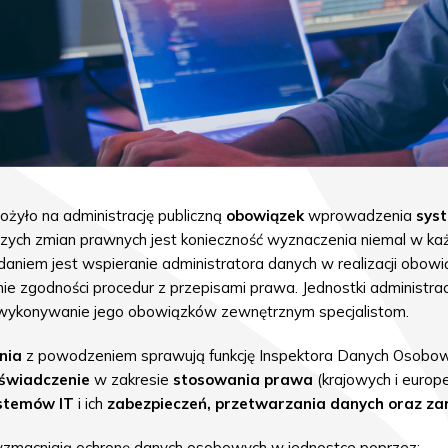
żyło na administrację publiczną
obowiązek
wprowadzenia
sys
zych zmian prawnych jest konieczność wyznaczenia niemal w ka
aniem jest wspieranie administratora danych w realizacji obow
 zgodności procedur z przepisami prawa. Jednostki administrac
wykonywanie jego obowiązków zewnętrznym specjalistom.
nia
z powodzeniem sprawują funkcję Inspektora Danych Osobowyc
oświadczenie
w zakresie
stosowania prawa
(krajowych i europe
ystemów IT
i ich
zabezpieczeń, przetwarzania danych oraz za
zmacniają ochronę danych osobowych w jednostce poprzez: