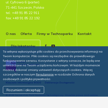
ul. Cyfrowa 6 (parter)
71-441 Szczecin, Polska
tel.: +48 91 85 22 911
fax: +48 91 85 22 192
O nas
Oferta
Firmy w Technoparku
Kontakt
Dla lokatorów
Ta witryna wykorzystuje pliki cookies do przechowywania informacji na
Twoim komputerze. Pliki cookies są niezbędne do prawidlowego
funkcjonowania serwisu. Korzystanie z witryny oznacza, że będą one
umieszczane na Twoim urządzeniu końcowym. W każdym momencie
możesz dokonać zmiany ustawień dotyczących cookies. Więcej
szczegółów w naszym
Regulaminie
w rozdziale Ochrona danych
osobowych i polityka prywatności.
Klauzula informacyjna RODO
Deklaracja Dostępności
Rozumiem i akceptuję
© 2026 Szczeciński Park Naukowo-Technologiczny. Wszelkie prawa zastrzeżone.