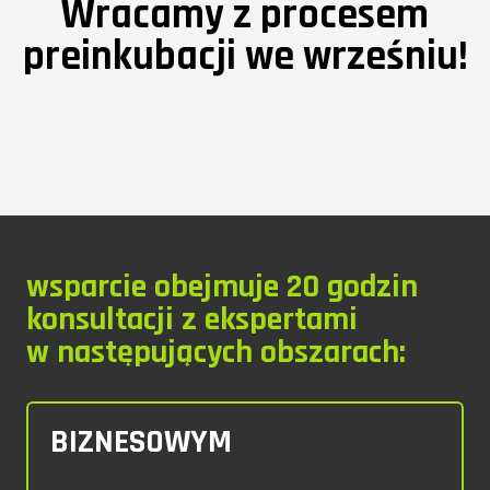
Wracamy z procesem
preinkubacji we wrześniu!
wsparcie obejmuje 20 godzin
konsultacji z ekspertami
w następujących obszarach:
BIZNESOWYM