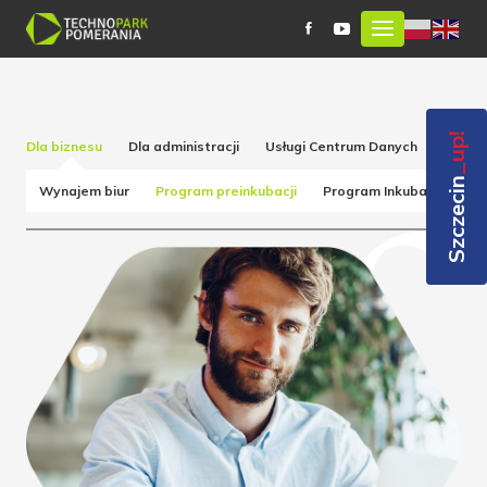
_up!
Dla biznesu
Dla administracji
Usługi Centrum Danych
Obsług
Szczecin
Wynajem biur
Program preinkubacji
Program Inkubacji
Pr