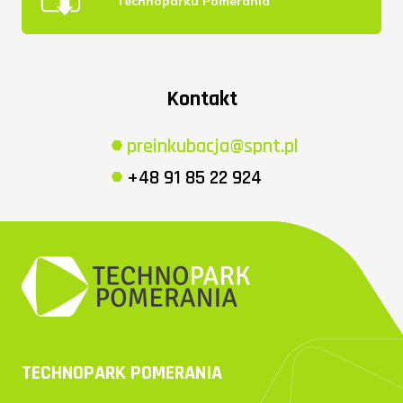
Technoparku Pomerania
Kontakt
preinkubacja@spnt.pl
+48 91 85 22 924
TECHNOPARK POMERANIA