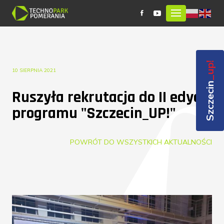
_up!
10 SIERPNIA 2021
Szczecin
Ruszyła rekrutacja do II edycji
programu "Szczecin_UP!"
POWRÓT DO WSZYSTKICH AKTUALNOŚCI