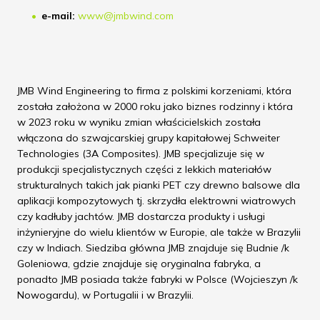
e-mail:
www@jmbwind.com
JMB Wind Engineering to firma z polskimi korzeniami, która
została założona w 2000 roku jako biznes rodzinny i która
w 2023 roku w wyniku zmian właścicielskich została
włączona do szwajcarskiej grupy kapitałowej Schweiter
Technologies (3A Composites). JMB specjalizuje się w
produkcji specjalistycznych części z lekkich materiałów
strukturalnych takich jak pianki PET czy drewno balsowe dla
aplikacji kompozytowych tj. skrzydła elektrowni wiatrowych
czy kadłuby jachtów. JMB dostarcza produkty i usługi
inżynieryjne do wielu klientów w Europie, ale także w Brazylii
czy w Indiach. Siedziba główna JMB znajduje się Budnie /k
Goleniowa, gdzie znajduje się oryginalna fabryka, a
ponadto JMB posiada także fabryki w Polsce (Wojcieszyn /k
Nowogardu), w Portugalii i w Brazylii.