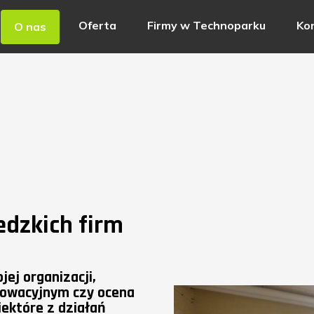
Oferta
Firmy w Technoparku
Ko
O nas
edzkich firm
ej organizacji,
nowacyjnym czy ocena
iektóre z działań