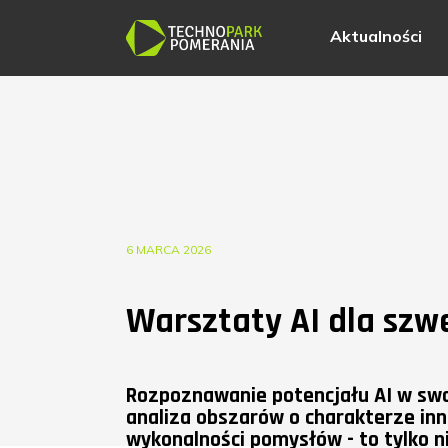
Aktualności
6 MARCA 2026
Warsztaty AI dla szw
Rozpoznawanie potencjału AI w swoj
analiza obszarów o charakterze in
wykonalności pomysłów - to tylko n