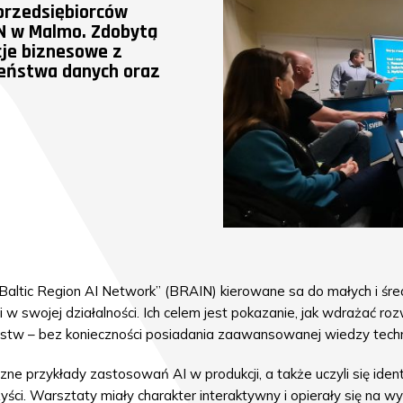
przedsiębiorców
N w Malmo. Zdobytą
cje biznesowe z
eństwa danych oraz
ltic Region AI Network” (BRAIN) kierowane sa do małych i średn
i w swojej działalności. Ich celem jest pokazanie, jak wdrażać ro
stw – bez konieczności posiadania zaawansowanej wiedzy techn
ne przykłady zastosowań AI w produkcji, a także uczyli się ide
yści. Warsztaty miały charakter interaktywny i opierały się na 