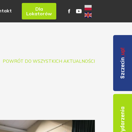
Dla
ntakt
Lokatorów
_up!
Szczecin
POWRÓT DO WSZYSTKICH AKTUALNOŚCI
Wydarzenia