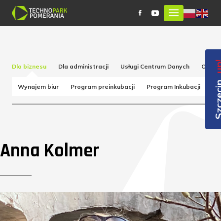
_u
Dla biznesu
Dla administracji
Usługi Centrum Danych
Obsług
Szcze
Wynajem biur
Program preinkubacji
Program Inkubacji
Pr
Anna Kolmer