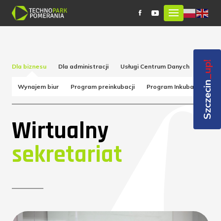
_up!
Dla biznesu
Dla administracji
Usługi Centrum Danych
Obsług
Szczecin
Wynajem biur
Program preinkubacji
Program Inkubacji
Pr
Wirtualny
sekretariat