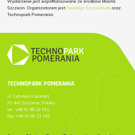
Wydarzenie jest współfiansowane ze środków Miasta
Szczecin. Organizatorem jest
Fundacja SzczecinLab
oraz
Technopark Pomerania.
TECHNOPARK POMERANIA
ul. Cyfrowa 6 (parter)
71-441 Szczecin, Polska
tel.: +48 91 85 22 911
fax: +48 91 85 22 192