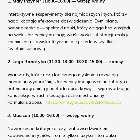
1. Mały Inżynier (10:00–16:00) — wstęp wolny
Interaktywne eksperymenty dla najmłodszych i tych, którzy
nadal kochają efektowne doświadczenia. Dym, piana,
barwne reakcje — spektakl nauki, który wciąga bez względu
na wiek. Uczestnicy poznają właściwości substancji, reakcje
chemiczne i zjawiska fizyczne, ale przede wszystkim…
świetnie się bawią.
2. Lego Robotyka (11:30–13:00, 13:30–15:00) — zapisy
Warsztaty, które uczą logicznego myślenia i rozwijają
manualną wyobraźnię. Uczestnicy budują własne roboty, a
potem programują je metodą obrazkową — wprowadzając
konstrukcje w ruch i testując różne mechanizmy.
Formularz zapisu:
https://forms.gle/82oywF2LFxfa9uqo6
3. Musicon (10:00–16:00) — wstęp wolny
Nowoczesna katarynka, czyli zabawa dźwiękiem i
kodowaniem rytmów. To nie tylko muzyka – to nauka